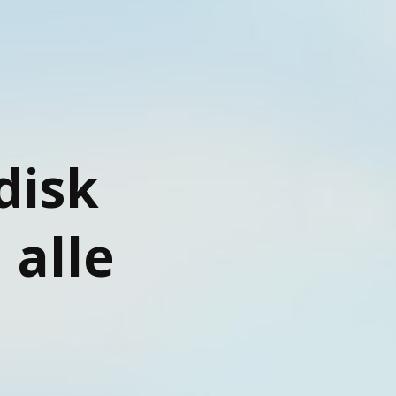
disk
 alle