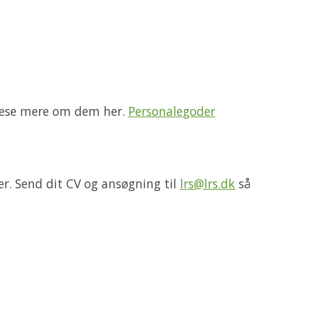
 læse mere om dem her.
Personalegoder
r. Send dit CV og ansøgning til
lrs@lrs.dk
så