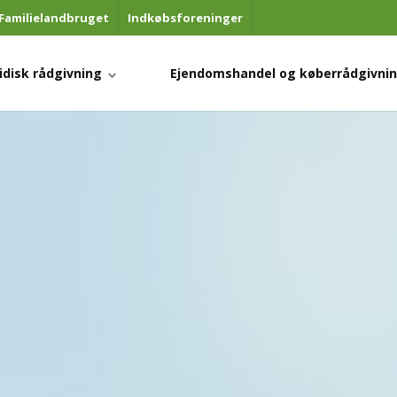
Familielandbruget
Indkøbsforeninger
ridisk rådgivning
Ejendomshandel og køberrådgivni