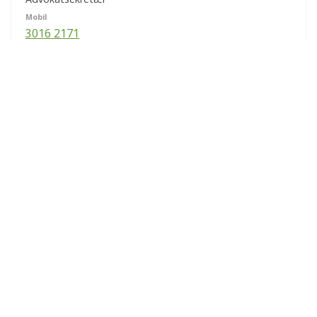
Mobil
3016 2171
E-mail
elt@lrs.dk